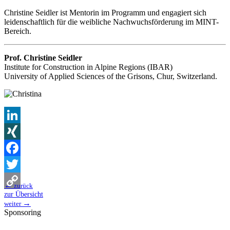
Christine Seidler ist Mentorin im Programm und engagiert sich
leidenschaftlich für die weibliche Nachwuchsförderung im MINT-
Bereich.
Prof. Christine Seidler
Institute for Construction in Alpine Regions (IBAR)
University of Applied Sciences of the Grisons, Chur, Switzerland.
LinkedIn
XING
Facebook
Twitter
←
zurück
zur Übersicht
Copy
→
weiter
Sponsoring
Link