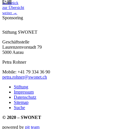
←
zurück
zur Übersicht
Copy
→
weiter
Sponsoring
Link
Stiftung SWONET
Geschäftsstelle
Laurenzenvorstadt 79
5000 Aarau
Petra Rohner
Mobile: +41 79 334 36 90
petra.rohner@swonet.ch
Stiftung
Impressum
Datenschutz
Sitemap
Suche
© 2020 – SWONET
powered by
pit team