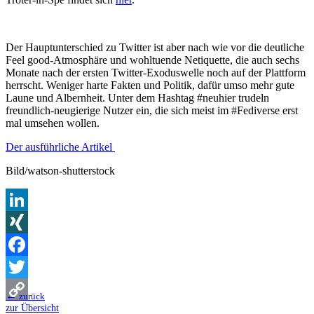
Der Hauptunterschied zu Twitter ist aber nach wie vor die deutliche
Feel good-Atmosphäre und wohltuende Netiquette, die auch sechs
Monate nach der ersten Twitter-Exoduswelle noch auf der Plattform
herrscht. Weniger harte Fakten und Politik, dafür umso mehr gute
Laune und Albernheit. Unter dem Hashtag #neuhier trudeln
freundlich-neugierige Nutzer ein, die sich meist im #Fediverse erst
mal umsehen wollen.
Der ausführliche Artikel
Bild/watson-shutterstock
LinkedIn
XING
Facebook
Twitter
←
zurück
zur Übersicht
Copy