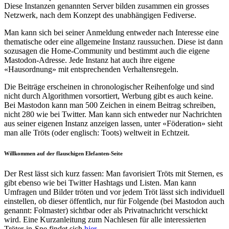
Diese Instanzen genannten Server bilden zusammen ein grosses
Netzwerk, nach dem Konzept des unabhängigen Fediverse.
Man kann sich bei seiner Anmeldung entweder nach Interesse eine
thematische oder eine allgemeine Instanz raussuchen. Diese ist dann
sozusagen die Home-Community und bestimmt auch die eigene
Mastodon-Adresse. Jede Instanz hat auch ihre eigene
«Hausordnung» mit entsprechenden Verhaltensregeln.
Die Beiträge erscheinen in chronologischer Reihenfolge und sind
nicht durch Algorithmen vorsortiert, Werbung gibt es auch keine.
Bei Mastodon kann man 500 Zeichen in einem Beitrag schreiben,
nicht 280 wie bei Twitter. Man kann sich entweder nur Nachrichten
aus seiner eigenen Instanz anzeigen lassen, unter «Föderation» sieht
man alle Tröts (oder englisch: Toots) weltweit in Echtzeit.
Willkommen auf der flauschigen Elefanten-Seite
Der Rest lässt sich kurz fassen: Man favorisiert Tröts mit Sternen, es
gibt ebenso wie bei Twitter Hashtags und Listen. Man kann
Umfragen und Bilder tröten und vor jedem Tröt lässt sich individuell
einstellen, ob dieser öffentlich, nur für Folgende (bei Mastodon auch
genannt: Folmaster) sichtbar oder als Privatnachricht verschickt
wird. Eine Kurzanleitung zum Nachlesen für alle interessierten
Tröter-in-Spe findet sich
hier
.