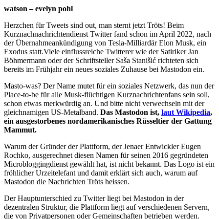
watson – evelyn pohl
Herzchen für Tweets sind out, man sternt jetzt Tröts! Beim
Kurznachnachrichtendienst Twitter fand schon im April 2022, nach
der Übernahmeankündigung von Tesla-Milliardär Elon Musk, ein
Exodus statt.Viele einflussreiche Twitterer wie der Satiriker Jan
Böhmermann oder der Schriftsteller Saša Stanišić richteten sich
bereits im Frühjahr ein neues soziales Zuhause bei Mastodon ein.
Masto-was? Der Name mutet für ein soziales Netzwerk, das nun der
Place-to-be für alle Musk-flüchtigen Kurznachrichtenfans sein soll,
schon etwas merkwürdig an. Und bitte nicht verwechseln mit der
gleichnamigen US-Metalband.
Das Mastodon ist,
laut Wikipedia
,
ein ausgestorbenes nordamerikanisches Rüsseltier der Gattung
Mammut.
Warum der Gründer der Plattform, der Jenaer Entwickler Eugen
Rochko, ausgerechnet diesen Namen für seinen 2016 gegründeten
Microbloggingdienst gewählt hat, ist nicht bekannt. Das Logo ist ein
fröhlicher Urzeitelefant und damit erklärt sich auch, warum auf
Mastodon die Nachrichten Tröts heissen.
Der Hauptunterschied zu Twitter liegt bei Mastodon in der
dezentralen Struktur, die Plattform liegt auf verschiedenen Servern,
die von Privatpersonen oder Gemeinschaften betrieben werden.