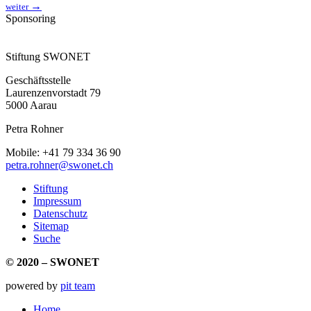
→
weiter
Sponsoring
Link
Stiftung SWONET
Geschäftsstelle
Laurenzenvorstadt 79
5000 Aarau
Petra Rohner
Mobile: +41 79 334 36 90
petra.rohner@swonet.ch
Stiftung
Impressum
Datenschutz
Sitemap
Suche
© 2020 – SWONET
powered by
pit team
Home