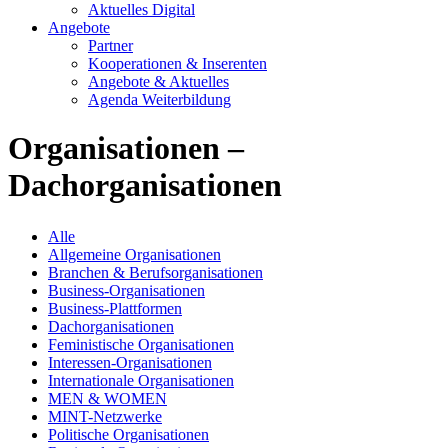
Aktuelles Digital
Angebote
Partner
Kooperationen & Inserenten
Angebote & Aktuelles
Agenda Weiterbildung
Organisationen –
Dachorganisationen
Alle
Allgemeine Organisationen
Branchen & Berufsorganisationen
Business-Organisationen
Business-Plattformen
Dachorganisationen
Feministische Organisationen
Interessen-Organisationen
Internationale Organisationen
MEN & WOMEN
MINT-Netzwerke
Politische Organisationen