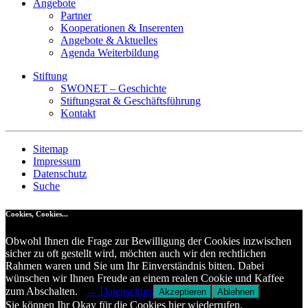
Angebote
Partner
Kooperationen & Inserenten
Angebote & Aktuelles
Agenda Weiterbildung
Stiftung
SWONET – Geschichte
Stiftungsrat & Geschäftsführung
Kontakt
Sitemap
Impressum
Datenschutz
Suche
Cookies, Cookies...
Obwohl Ihnen die Frage zur Bewilligung der Cookies inzwischen
sicher zu oft gestellt wird, möchten auch wir den rechtlichen
Rahmen waren und Sie um Ihr Einverständnis bitten. Dabei
wünschen wir Ihnen Freude an einem realen Cookie und Kaffee
zum Abschalten.
→ Datenschutz
Akzeptieren
Ablehnen
Sie können Ihr Okay für die Cookies hier wiederrufen.