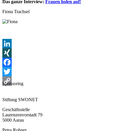
Das ganze Interview:
Frauen holen auf!
Fiona Trachsel
LinkedIn
XING
Facebook
Twitter
Sponsoring
Copy
Link
Stiftung SWONET
Geschäftsstelle
Laurenzenvorstadt 79
5000 Aarau
Petra Rohner