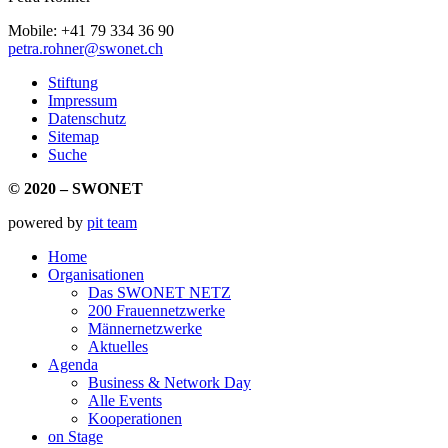
Mobile: +41 79 334 36 90
petra.rohner@swonet.ch
Stiftung
Impressum
Datenschutz
Sitemap
Suche
© 2020 – SWONET
powered by
pit team
Home
Organisationen
Das SWONET NETZ
200 Frauen­netzwerke
Männernetzwerke
Aktuelles
Agenda
Business & Network Day
Alle Events
Kooperationen
on Stage