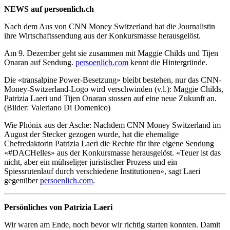
NEWS auf persoenlich.ch
Nach dem Aus von CNN Money Switzerland hat die Journalistin
ihre Wirtschaftssendung aus der Konkursmasse herausgelöst.
Am 9. Dezember geht sie zusammen mit Maggie Childs und Tijen
Onaran auf Sendung.
persoenlich.com
kennt die Hintergründe.
Die «transalpine Power-Besetzung» bleibt bestehen, nur das CNN-
Money-Switzerland-Logo wird verschwinden (v.l.): Maggie Childs,
Patrizia Laeri und Tijen Onaran stossen auf eine neue Zukunft an.
(Bilder: Valeriano Di Domenico)
Wie Phönix aus der Asche: Nachdem CNN Money Switzerland im
August der Stecker gezogen wurde, hat die ehemalige
Chefredaktorin Patrizia Laeri die Rechte für ihre eigene Sendung
«#DACHelles» aus der Konkursmasse herausgelöst. «Teuer ist das
nicht, aber ein mühseliger juristischer Prozess und ein
Spiessrutenlauf durch verschiedene Institutionen», sagt Laeri
gegenüber
persoenlich.com
.
Persönliches von Patrizia Laeri
Wir waren am Ende, noch bevor wir richtig starten konnten. Damit