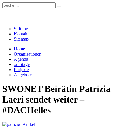
Stiftung
Kontakt
Sitemap
Home
Organisationen
Agenda
on Stage
Projekte
Angebote
SWONET Beirätin Patrizia
Laeri sendet weiter –
#DACHelles