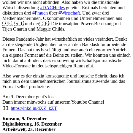
wollten wir uns nicht abfinden. Also haben wir die trinationale
Wirtschaftssendung
#DACHelles
gerettet. Erstmals berichten und
diskutieren drei
#Frauen
über
#Wirtschaft
. Und zwar drei
Medienmacherinnen, Ökonominnen und Unternehmerinnen aus
🇩🇪, 🇦🇹 und der🇨🇭: Die transalpine Power-Besetzung mit
Tijen Onaran und Maggie Childs.
Dieses Pandemie-Jahr hat wirtschaftlich so vieles verändert. Denkt
an die steigende Ungleichheit oder an den Backlash für arbeitende
Frauen. Das hat uns beschäftigt und war auch ein enormer Antrieb,
ein eigenes Format auf die Beine zu stellen. Wir konnten uns einfach
nicht damit abfinden, dass es so wenig wirtschaftsjournalistische
Video-Formate im deutschsprachigen Raum gibt.
Also war es der einzig konsequente und logische Schritt, dass ich
mich nun dem unternehmerischen Journalismus zuwende und das
Format selber produziere.
Am 9. Dezember geht’s los.
Dann immer mittwochs auf unserem Youtube Channel
👉🏽:
https://lnkd.in/dXZ_kZT
Konsum, 9. Dezember
Digitalisierung, 16. Dezember
Arbeitswelt, 23. Dezember