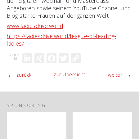
den digitalen Webinar- und Masterclass-
Angeboten sowie seinem YouTube Channel und
Blog starke Frauen auf der ganzen Welt.
www.ladiesdrive.world
https://ladiesdrive.world/league-of-leading-
ladies/
LinkedIn
XING
Facebook
Twitter
Copy
Link
←
→
zur Übersicht
zurück
weiter
SPONSORING