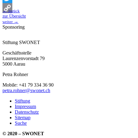
Twitter
←
zurück
zur Übersicht
Copy
→
weiter
Sponsoring
Link
Stiftung SWONET
Geschäftsstelle
Laurenzenvorstadt 79
5000 Aarau
Petra Rohner
Mobile: +41 79 334 36 90
petra.rohner@swonet.ch
Stiftung
Impressum
Datenschutz
Sitemap
Suche
© 2020 – SWONET