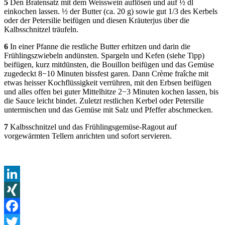
5
Den Bratensatz mit dem Weisswein auflösen und auf ½ dl
einkochen lassen. ½ der Butter (ca. 20 g) sowie gut 1/3 des Kerbels
oder der Petersilie beifügen und diesen Kräuterjus über die
Kalbsschnitzel träufeln.
6
In einer Pfanne die restliche Butter erhitzen und darin die
Frühlingszwiebeln andünsten. Spargeln und Kefen (siehe Tipp)
beifügen, kurz mitdünsten, die Bouillon beifügen und das Gemüse
zugedeckt 8−10 Minuten bissfest garen. Dann Crème fraîche mit
etwas heisser Kochflüssigkeit verrühren, mit den Erbsen beifügen
und alles offen bei guter Mittelhitze 2−3 Minuten kochen lassen, bis
die Sauce leicht bindet. Zuletzt restlichen Kerbel oder Petersilie
untermischen und das Gemüse mit Salz und Pfeffer abschmecken.
7
Kalbsschnitzel und das Frühlingsgemüse-Ragout auf
vorgewärmten Tellern anrichten und sofort servieren.
LinkedIn
XING
Facebook