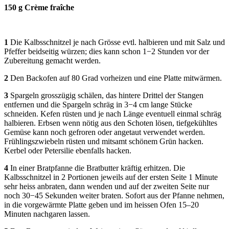
150 g Crème fraîche
1
Die Kalbsschnitzel je nach Grösse evtl. halbieren und mit Salz und
Pfeffer beidseitig würzen; dies kann schon 1−2 Stunden vor der
Zubereitung gemacht werden.
2
Den Backofen auf 80 Grad vorheizen und eine Platte mitwärmen.
3
Spargeln grosszügig schälen, das hintere Drittel der Stangen
entfernen und die Spargeln schräg in 3−4 cm lange Stücke
schneiden. Kefen rüsten und je nach Länge eventuell einmal schräg
halbieren. Erbsen wenn nötig aus den Schoten lösen, tiefgekühltes
Gemüse kann noch gefroren oder angetaut verwendet werden.
Frühlingszwiebeln rüsten und mitsamt schönem Grün hacken.
Kerbel oder Petersilie ebenfalls hacken.
4
In einer Bratpfanne die Bratbutter kräftig erhitzen. Die
Kalbsschnitzel in 2 Portionen jeweils auf der ersten Seite 1 Minute
sehr heiss anbraten, dann wenden und auf der zweiten Seite nur
noch 30−45 Sekunden weiter braten. Sofort aus der Pfanne nehmen,
in die vorgewärmte Platte geben und im heissen Ofen 15–20
Minuten nachgaren lassen.