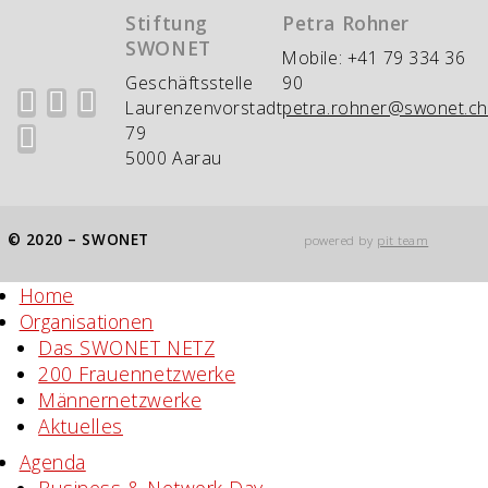
Stiftung
Petra Rohner
SWONET
Mobile: +41 79 334 36
Geschäftsstelle
90
Laurenzenvorstadt
petra.rohner@swonet.ch
79
5000 Aarau
© 2020 – SWONET
powered by
pit team
Home
Organisationen
Das SWONET NETZ
200 Frauen­netzwerke
Männernetzwerke
Aktuelles
Agenda