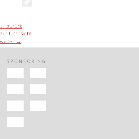
Copy
Link
←
zurück
zur Übersicht
→
weiter
SPONSORING