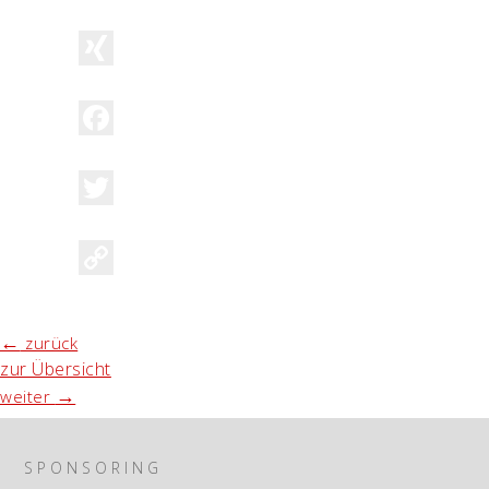
LinkedIn
XING
Facebook
Twitter
Copy
Link
←
zurück
zur Übersicht
→
weiter
SPONSORING