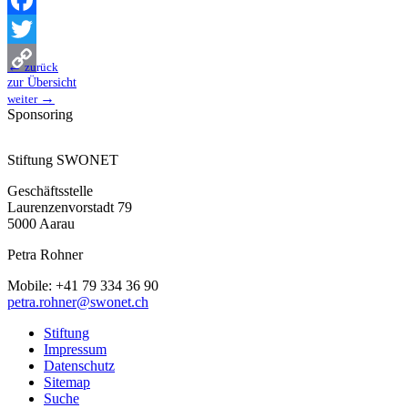
Facebook
Twitter
←
zurück
zur Übersicht
Copy
→
weiter
Sponsoring
Link
Stiftung SWONET
Geschäftsstelle
Laurenzenvorstadt 79
5000 Aarau
Petra Rohner
Mobile: +41 79 334 36 90
petra.rohner@swonet.ch
Stiftung
Impressum
Datenschutz
Sitemap
Suche