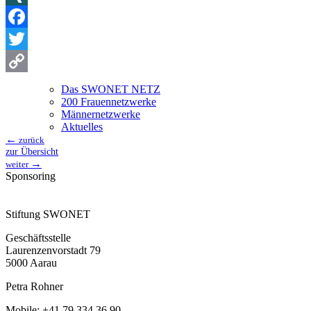
XING
Facebook
Twitter
Copy
Das SWONET NETZ
200 Frauen­netzwerke
Link
Männernetzwerke
Aktuelles
←
zurück
zur Übersicht
→
weiter
Sponsoring
Stiftung SWONET
Geschäftsstelle
Laurenzenvorstadt 79
5000 Aarau
Petra Rohner
Mobile: +41 79 334 36 90