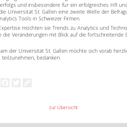
rfolgs und insbesondere für ein erfolgreiches HR u
 die Universität St. Gallen eine zweite Welle der Bef
lytics Tools in Schweizer Firmen.
r Expertise möchten sie Trends zu Analytics und Techno
 die Veränderungen mit Blick auf die fortschreitende 
m der Universität St. Gallen möchte sich vorab herzlic
 teilzunehmen, bedanken.
nkedIn
XING
Facebook
Twitter
Copy
Link
zur Übersicht