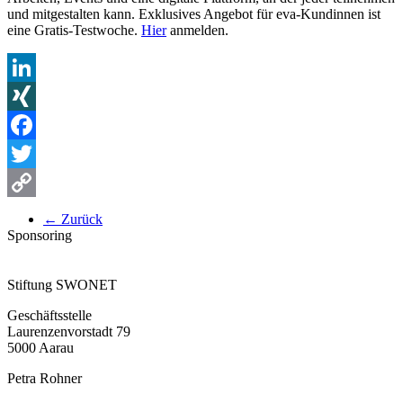
und mitgestalten kann. Exklusives Angebot für eva-Kundinnen ist
eine Gratis-Testwoche.
Hier
anmelden.
LinkedIn
XING
Facebook
Twitter
Copy
← Zurück
Sponsoring
Link
Stiftung SWONET
Geschäftsstelle
Laurenzenvorstadt 79
5000 Aarau
Petra Rohner