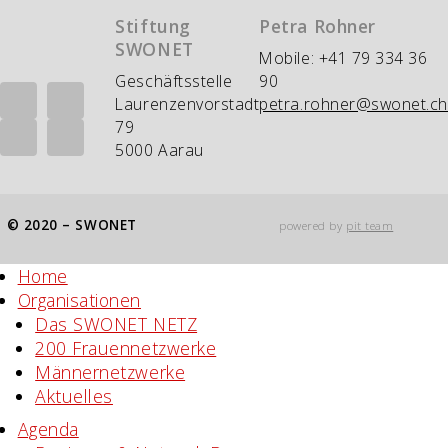
Stiftung
Petra Rohner
SWONET
Mobile: +41 79 334 36
Geschäftsstelle
90
Laurenzenvorstadt
petra.rohner@swonet.ch
79
5000 Aarau
© 2020 – SWONET
powered by
pit team
Home
Organisationen
Das SWONET NETZ
200 Frauen­netzwerke
Männernetzwerke
Aktuelles
Agenda