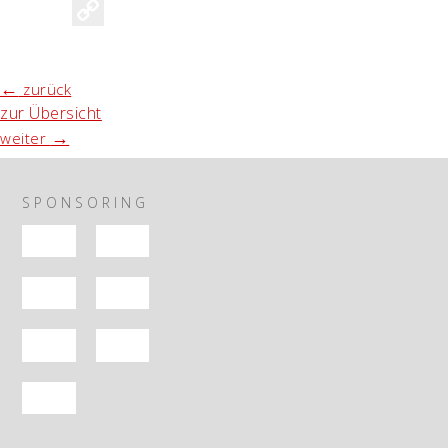
Copy
Link
←
zurück
zur Übersicht
→
weiter
SPONSORING