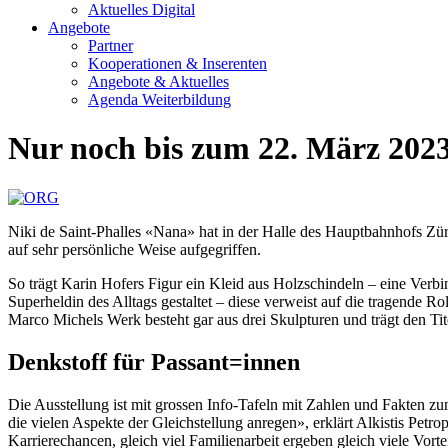
Aktuelles Digital
Angebote
Partner
Kooperationen & Inserenten
Angebote & Aktuelles
Agenda Weiterbildung
Nur noch bis zum 22. März 202
Niki de Saint-Phalles «Nana» hat in der Halle des Hauptbahnhofs Z
auf sehr persönliche Weise aufgegriffen.
So trägt Karin Hofers Figur ein Kleid aus Holzschindeln – eine Verb
Superheldin des Alltags gestaltet – diese verweist auf die tragende Ro
Marco Michels Werk besteht gar aus drei Skulpturen und trägt den Tit
Denkstoff für Passant=innen
Die Ausstellung ist mit grossen Info-Tafeln mit Zahlen und Fakten zu
die vielen Aspekte der Gleichstellung anregen», erklärt Alkistis Petr
Karrierechancen, gleich viel Familienarbeit ergeben gleich viele Vortei