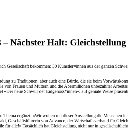
3 – Nächster Halt: Gleichstellu
ürich Gesellschaft bekommen: 30 Künstler=innen aus der ganzen Schwe
indung zu Traditionen, aber auch eine Bürde, die sie beim Vorwärtskom
lle von Frauen und Müttern und die Abermillionen unbezahlter Arbeitsstu
el «Der neue Schwur der Eidgenoss*innen»: auf geniale Weise präsentiert
m Thema ergänzt: «Wir wollen mit dieser Ausstellung die Menschen in d
opaki, Geschäftsführerin von Advance, der Wirtschaftsverband für Gleichs
le für alle!» Tatsächlich hat Gleichstellung nicht nur in gesellschaftlic