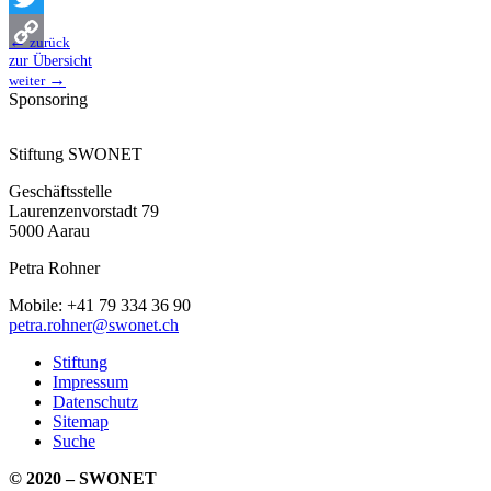
Twitter
←
zurück
zur Übersicht
Copy
→
weiter
Sponsoring
Link
Stiftung SWONET
Geschäftsstelle
Laurenzenvorstadt 79
5000 Aarau
Petra Rohner
Mobile: +41 79 334 36 90
petra.rohner@swonet.ch
Stiftung
Impressum
Datenschutz
Sitemap
Suche
© 2020 – SWONET