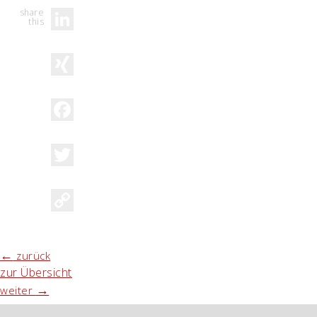
LinkedIn
XING
Facebook
Twitter
Copy
Link
←
zurück
zur Übersicht
→
weiter