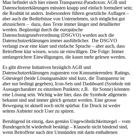
Man befindet sich hier einem Transparenz-Paradoxon: AGB und
Datenschutzerklärungen müssten knapp und einfach formuliert sein;
die Realität ist anders. Insbesondere führen gesetzliche Auflagen –
aber auch die Bedürfnisse von Unternehmen, sich möglichst gut
abzusichern – dazu, dass Texte immer länger und detaillierter
werden. Begünstigt durch die europäische
Datenschutzgrundverordnung (DSGVO) wurden auch die
Datenschutzerklärungen immer ausführlicher. Die DSGVO
verlangt zwar eine klare und einfache Sprache – aber auch, dass
Betroffene klar wissen, wozu sie einwilligen. Die Folge: Immer
umfangreichere Einwilligungen, die kaum mehr gelesen werden.
Es gibt diverse Initiativen bezüglich AGB und
Datenschutzerklärungen zugunsten von Konsumierenden: Ratings,
Gütesiegel (beide Lösungsansätze sind kurz, die Transparenz ist
aber nur bedingt gegeben), Icon-Sets und Dashboard (Symbole mit
Aussagecharakter zu einzelnen Punkten; z.B. für Sonne) könnten
eine Lösung sein. Wichtig wäre hier, dass die Symbole allgemein
bekannt sind und immer gleich genutzt werden. Eine grosse
Bewegung ist aktuell noch nicht spürbar. Ein Druck ist weder
seitens Anbieter noch User zu spüren.
Beruhigend ist einzig, dass gemäss Ungewöhnlichkeitsregel – vom
Bundesgericht wiederholt bestätigt – Klauseln nicht bindend sind,
wenn Betroffene nach den Umständen mit darin enthaltenen