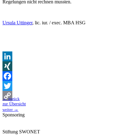
Regelungen nicht rechnen mussten.
Ursula Uttinger
, lic. iur. / exec. MBA HSG
LinkedIn
XING
Facebook
Twitter
←
zurück
zur Übersicht
Copy
→
weiter
Sponsoring
Link
Stiftung SWONET