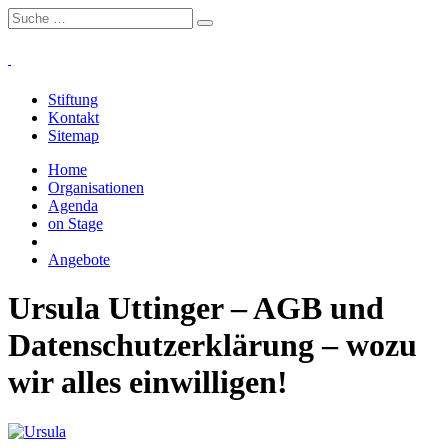
Stiftung
Kontakt
Sitemap
Home
Organisationen
Agenda
on Stage
Projekte
Angebote
Ursula Uttinger – AGB und
Daten­schutz­erklärung – wozu
wir alles einwilligen!