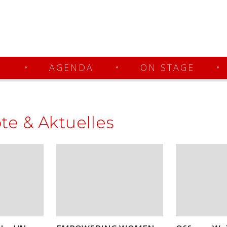
N
AGENDA
ON STAGE
e & Aktuelles