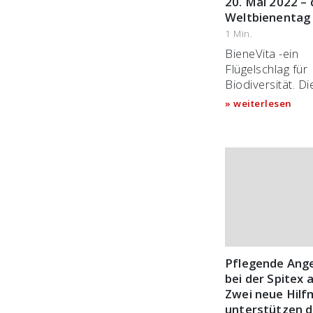
20. Mai 2022 – 
Weltbienentag
1 Min.
BieneVita -ein
Flügelschlag für
Biodiversität. Di
Vita ist unterwe
weiterlesen
sucht Artikel zu
Weltbienentag.
#weltbienentag 
ohne Bienen ist
undenkbar 20 M
Meret Steiger Fü
wie du Bienen h
kannst NEWS A
Blogpost zum
Weltbienentag 
Pflegende Ang
Bienen gäbe es 
bei der Spitex 
Essen. Luzerner
Zwei neue Hilf
«Ein Bienenstoc
unterstützen d